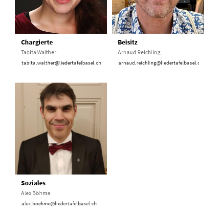
Chargierte
Beisitz
Tabita Walther
Arnaud Reichling
tabita.walther@liedertafelbasel.ch
arnaud.reichling@liedertafelbasel.ch
Soziales
Alex Böhme
alex.boehme@liedertafelbasel.ch