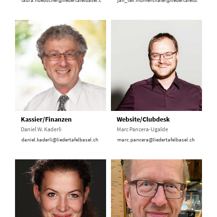
Kassier/Finanzen
Website/Clubdesk
Daniel W. Kaderli
Marc Pancera-Ugalde
daniel.kaderli@liedertafelbasel.ch
marc.pancera@liedertafelbasel.ch