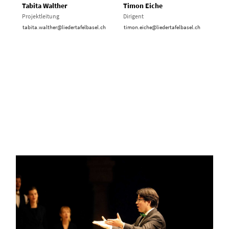
Tabita Walther
Timon Eiche
Projektleitung
Dirigent
tabita.walther@liedertafelbasel.ch
timon.eiche@liedertafelbasel.ch