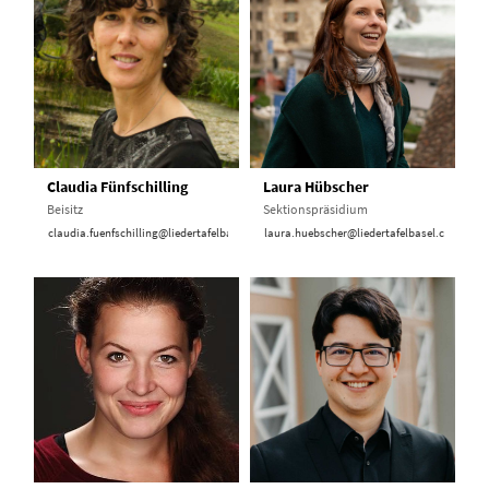
Claudia Fünfschilling
Laura Hübscher
Beisitz
Sektionspräsidium
claudia.fuenfschilling@liedertafelbasel.ch
laura.huebscher@liedertafelbasel.ch