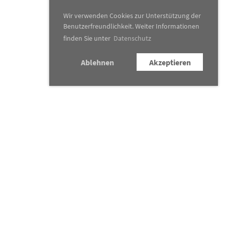
Wir verwenden Cookies zur Unterstützung der
Benutzerfreundlichkeit. Weiter Informationen
finden Sie unter
Datenschutz
Ablehnen
Akzeptieren
Konzertkalender
Traditionsanlässe
News
&
Presse
Verein
Kontakt
Newsletter