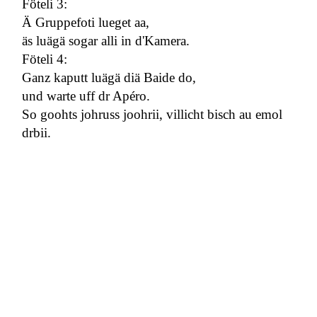
Föteli 3:
Ä Gruppefoti lueget aa,
äs luägä sogar alli in d'Kamera.
Föteli 4:
Ganz kaputt luägä diä Baide do,
und warte uff dr Apéro.
So goohts johruss joohrii, villicht bisch au emol
drbii.