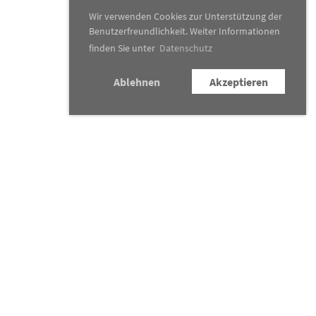
Wir verwenden Cookies zur Unterstützung der
Benutzerfreundlichkeit. Weiter Informationen
finden Sie unter
Datenschutz
Ablehnen
Akzeptieren
Konzertkalender
Traditionsanlässe
News
&
Presse
Verein
Kontakt
Newsletter